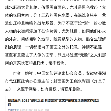
规水彩画大异其趣。倚重黑白两色，尤其是黑色撑起了立
体的氛围空间，分了五彩的黑色水墨，在深浅交错中，营
造出压抑且晦暗的战地场景。为了不至于没“彩”，给少数
人物的衣襟间添加了些许赭黄，尤为触目，如同他们心火
的外射。简练粗犷的造型、随意赋型的人物、贴合生理解
剖的肌理，一切都指向了画面之外的托意。神情不显豁，
甚至有意隐去了人像的面部，只是将这些“无脸”之人刹那
间的真实状态和盘托出，毫不粉饰。
作者：姚祥，中国文艺评论家协会会员，安徽省芜湖
市弋江区政协办公室主任；封面图为王彪水彩画《炸鬼子
去》，来源于网络，如有侵权，请联系删除。