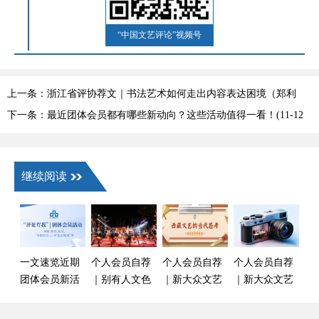
“中国文艺评论”视频号
上一条：浙江省评协荐文｜书法艺术如何走出内容表达困境（郑利
权）
下一条：最近团体会员都有哪些新动向？这些活动值得一看！(11-12
月)
继续阅读
一文速览近期
个人会员自荐
个人会员自荐
个人会员自荐
团体会员新活
｜别有人文色
｜新大众文艺
｜新大众文艺
动（6月）
彩的作品——
发展现状及协
助力摄影艺术
论甲子英歌的
同治理对策初
迸发强大力量