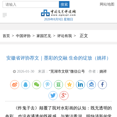
搜索
网站地图
2026年8月9日 星期日
>
>
>
>
正文
首页
中国评协
家园艺见
评论有我
安徽省评协荐文｜墨彩的交融 生命的绽放（姚祥）
2026-01-30
来源：
“芜湖市文联”微信公号
作者：
姚祥
《炸鬼子去》颠覆了我对水彩画的认知：既无透明的
色彩，也没有通透的既视感，与雅洁秀润、明快清新的常