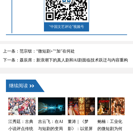
“中国文艺评论”视频号
上一条：范宗钗：“微短剧+”“加”在何处
下一条：聂辰席：新浪潮下的真人剧和AI剧面临技术跃迁与内容重构
继续阅读
江秀廷：古典
吉云飞：在AI
董涛｜《梦
鲍楠：工业化
小说评点传统
与短剧的变局
影》：以竖屏
的微短剧为何