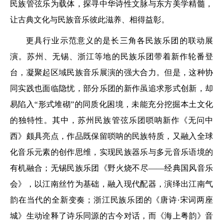
民族管弦乐为载体，探寻中华诗性文脉与东方美学精髓，
让古典文化与民族音乐彼此滋养、相得益彰。
更具行业示范意义的是长三角各民族乐团的联动展
演。苏州、无锡、浙江等地的民族乐团带着新作轮番登
台，凝聚起区域民族音乐展演的强大合力。但是，这种协
同实践也面临隐忧，部分乐团的新作虽追求形式创新，却
易陷入“形式堆砌”的同质化困境，未能充分挖掘本土文化
的独特性。其中，苏州民族管弦乐团唢呐新作《无问中
西》颇具亮点，作品既保留唢呐的民族特质，又融入全球
化音乐元素的创作思维，实现民族器乐与多元音乐语境的
有机融合；无锡民族乐团《野火烧不尽——经典国风音乐
会》，以江南丝竹为基础，融入现代配器，演绎出江南气
韵在当代的全新变奏；浙江民族乐团的《唐诗·宋词两座
城》生动诠释了诗乐同源的古今对话，而《海上粤韵》音