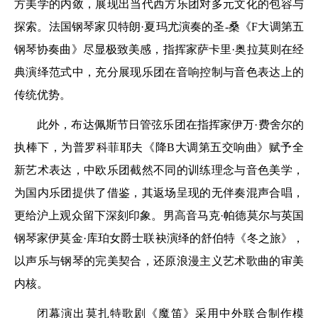
方美学的内敛，展现出当代西方乐团对多元文化的包容与
探索。法国钢琴家贝特朗·夏玛尤演奏的圣-桑《F大调第五
钢琴协奏曲》尽显极致美感，指挥家萨卡里·奥拉莫则在经
典演绎范式中，充分展现乐团在音响控制与音色表达上的
传统优势。
此外，布达佩斯节日管弦乐团在指挥家伊万·费舍尔的
执棒下，为普罗科菲耶夫《降B大调第五交响曲》赋予全
新艺术表达，中欧乐团截然不同的训练理念与音色美学，
为国内乐团提供了借鉴，其返场呈现的无伴奏混声合唱，
更给沪上观众留下深刻印象。男高音马克·帕德莫尔与英国
钢琴家伊莫金·库珀女爵士联袂演绎的舒伯特《冬之旅》，
以声乐与钢琴的完美契合，还原浪漫主义艺术歌曲的审美
内核。
闭幕演出莫扎特歌剧《魔笛》采用中外联合制作模