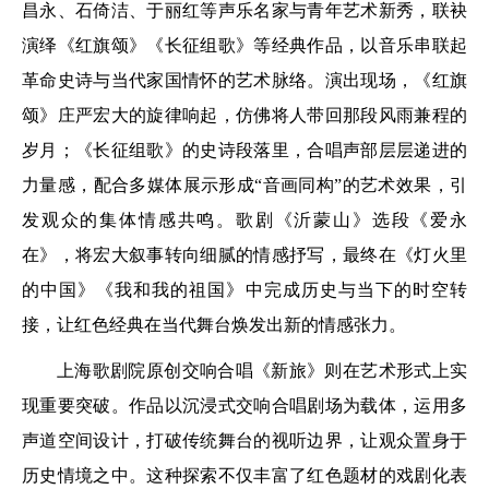
昌永、石倚洁、于丽红等声乐名家与青年艺术新秀，联袂
演绎《红旗颂》《长征组歌》等经典作品，以音乐串联起
革命史诗与当代家国情怀的艺术脉络。演出现场，《红旗
颂》庄严宏大的旋律响起，仿佛将人带回那段风雨兼程的
岁月；《长征组歌》的史诗段落里，合唱声部层层递进的
力量感，配合多媒体展示形成“音画同构”的艺术效果，引
发观众的集体情感共鸣。歌剧《沂蒙山》选段《爱永
在》，将宏大叙事转向细腻的情感抒写，最终在《灯火里
的中国》《我和我的祖国》中完成历史与当下的时空转
接，让红色经典在当代舞台焕发出新的情感张力。
上海歌剧院原创交响合唱《新旅》则在艺术形式上实
现重要突破。作品以沉浸式交响合唱剧场为载体，运用多
声道空间设计，打破传统舞台的视听边界，让观众置身于
历史情境之中。这种探索不仅丰富了红色题材的戏剧化表