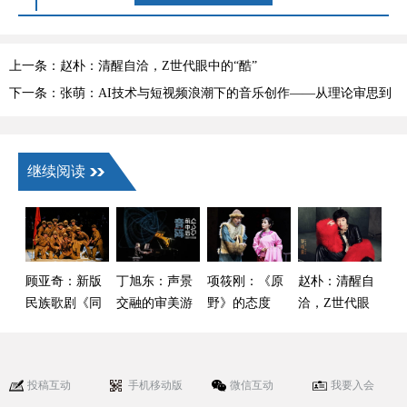
上一条：赵朴：清醒自洽，Z世代眼中的“酷”
下一条：张萌：AI技术与短视频浪潮下的音乐创作——从理论审思到
创作坚守
继续阅读
顾亚奇：新版
丁旭东：声景
项筱刚：《原
赵朴：清醒自
民族歌剧《同
交融的审美游
野》的态度
洽，Z世代眼
心结》的时代
历
中的“酷”
叙事与艺术升
维
投稿互动
手机移动版
微信互动
我要入会