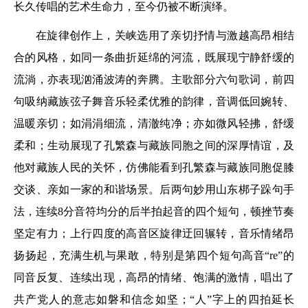
长久传唱的艺术生命力，至今仍被不断演绎。
在旋律创作上，关峡选用了亲切抒情与激越高昂相结
合的风格，如同一条曲折延绵的河流，既展现宁静舒缓的
流淌，亦表现汹涌波涛的奔腾。主歌部分六句歌词，前四
句吸纳藏族弦子舞音乐轻柔优雅的韵律，音调低回婉转、
温暖亲切；如涓涓细流，清澈纯净；亦如微风轻拂，舒缓
柔和；生动展现了孔繁森与藏族同胞之间的深厚情谊，及
他对藏族人民的关怀，仿佛能看到孔繁森与藏族同胞促膝
交谈、亲如一家的和谐场景。后两句妙用山东梆子跺句手
法，连续8分音符均分的后半拍起音的四个短句，顿挫节奏
坚定有力；上行四度的高音区旋律迂回辗转，音乐情绪昂
扬扬起，充满生机与果敢，特别是第四个短句高音“re”的
同音反复、连续出现，高昂的情绪、饱满的激情，唱出了
共产党人的意志如磐和信念如坚；“人”字上的四拍延长