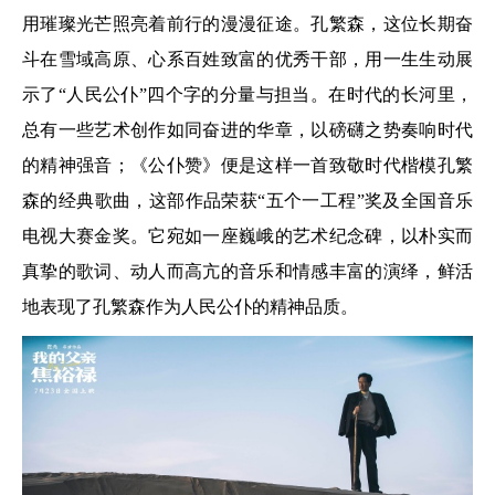
用璀璨光芒照亮着前行的漫漫征途。孔繁森，这位长期奋
斗在雪域高原、心系百姓致富的优秀干部，用一生生动展
示了“人民公仆”四个字的分量与担当。在时代的长河里，
总有一些艺术创作如同奋进的华章，以磅礴之势奏响时代
的精神强音；《公仆赞》便是这样一首致敬时代楷模孔繁
森的经典歌曲，这部作品荣获“五个一工程”奖及全国音乐
电视大赛金奖。它宛如一座巍峨的艺术纪念碑，以朴实而
真挚的歌词、动人而高亢的音乐和情感丰富的演绎，鲜活
地表现了孔繁森作为人民公仆的精神品质。