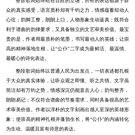
整首歌词始终站在百姓的立场，所有的表达都源于群
众的真实感受，语言质朴却有千钧之力，情感蕴蓄却动人
心弦；韵脚工整，朗朗上口，人物形象生动逼真；既符合
利于谱曲的韵律要求，又具备独立的文艺审美价值。最宝
贵的是，作者用最质朴的笔墨，书写最动人的英雄；让崇
高的精神落地生根，让“公仆”二字成为最鲜活、最温情、
最暖心的诗化表达。
整段歌词始终以普通人民为出发点，一切表述都扎根
于大众的真实体验，让听众观之即懂、听之共情。文字虽
简洁却有万钧之势，情感深沉仍能直击人心；韵句整齐，
朗朗易记；不仅符合谱曲的节奏需求，同时具备很高的艺
术审美价值。作者以淳朴的文字刻画出感人至深的英雄形
象；使崇高的精神扎根并蓬勃生长，将“公仆”的内涵转化
为生动、温暖且富有诗意的表达。