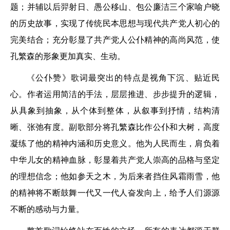
题；并辅以后羿射日、愚公移山、包公廉洁三个家喻户晓
的历史故事，实现了传统民本思想与现代共产党人初心的
完美结合；充分彰显了共产党人公仆精神的高尚风范，使
孔繁森的形象更加真实、生动。
《公仆赞》歌词最突出的特点是视角下沉、贴近民
心。作者运用简洁的手法，层层推进、步步提升的逻辑，
从具象到抽象，从个体到整体，从叙事到抒情，结构清
晰、张弛有度。副歌部分将孔繁森比作公仆和大树，高度
凝练了他的精神内涵和历史意义。他为人民而生，肩负着
中华儿女的精神血脉，彰显着共产党人崇高的品格与坚定
的理想信念；他如参天之木，为后来者挡住风霜雨雪，他
的精神将不断鼓舞一代又一代人奋发向上，给予人们源源
不断的感动与力量。