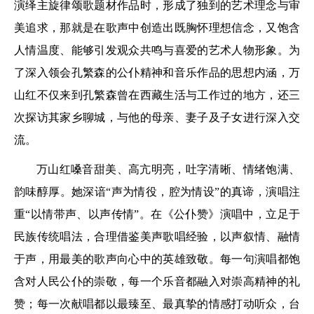
演绎主旋律颂歌题材作品时，形成了独到的艺术理念与审
美追求，那就是在歌声中创造出既胸怀理想信念，又饱含
人情温度、能够引发观众共鸣与喜爱的艺术人物形象。为
了深入领会孔繁森的公仆精神和音乐作品的思想内涵，万
山红不仅来到孔繁森曾在西藏生活与工作过的地方，还三
次探访其家乡聊城，与他的母亲、妻子及子女进行深入交
流。
万山红嗓音甜美、高亢明亮，吐字清晰、情绪饱满、
韵味醇厚。她深谙“声为情役，腔为情设”的真谛，演唱注
重“以情带声、以声传情”。在《公仆赞》演唱中，立足于
民族传统唱法，合理借鉴美声歌唱经验，以声叙情、融情
于声，用最美的歌声向心中的英雄致敬。每一句演唱都饱
含对人民公仆的崇敬，每一个乐音都融入对崇高精神的礼
赞；每一次献唱都以最臻至、最真挚的情感打动听众，台