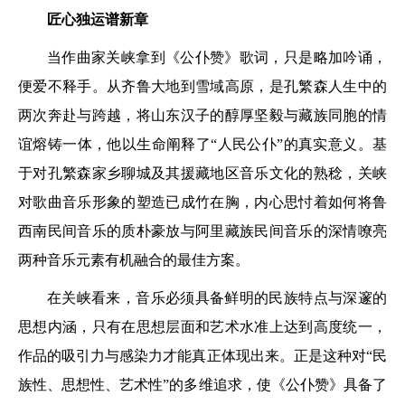
匠心独运谱新章
当作曲家关峡拿到《公仆赞》歌词，只是略加吟诵，
便爱不释手。从齐鲁大地到雪域高原，是孔繁森人生中的
两次奔赴与跨越，将山东汉子的醇厚坚毅与藏族同胞的情
谊熔铸一体，他以生命阐释了“人民公仆”的真实意义。基
于对孔繁森家乡聊城及其援藏地区音乐文化的熟稔，关峡
对歌曲音乐形象的塑造已成竹在胸，内心思忖着如何将鲁
西南民间音乐的质朴豪放与阿里藏族民间音乐的深情嘹亮
两种音乐元素有机融合的最佳方案。
在关峡看来，音乐必须具备鲜明的民族特点与深邃的
思想内涵，只有在思想层面和艺术水准上达到高度统一，
作品的吸引力与感染力才能真正体现出来。正是这种对“民
族性、思想性、艺术性”的多维追求，使《公仆赞》具备了