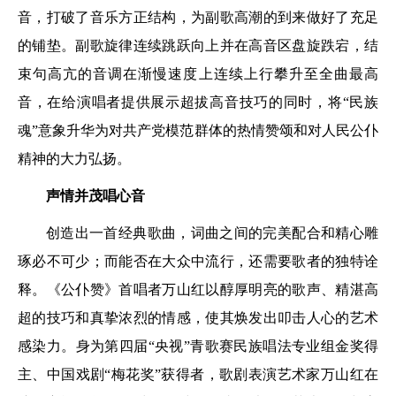
音，打破了音乐方正结构，为副歌高潮的到来做好了充足
的铺垫。副歌旋律连续跳跃向上并在高音区盘旋跌宕，结
束句高亢的音调在渐慢速度上连续上行攀升至全曲最高
音，在给演唱者提供展示超拔高音技巧的同时，将“民族
魂”意象升华为对共产党模范群体的热情赞颂和对人民公仆
精神的大力弘扬。
声情并茂唱心音
创造出一首经典歌曲，词曲之间的完美配合和精心雕
琢必不可少；而能否在大众中流行，还需要歌者的独特诠
释。《公仆赞》首唱者万山红以醇厚明亮的歌声、精湛高
超的技巧和真挚浓烈的情感，使其焕发出叩击人心的艺术
感染力。身为第四届“央视”青歌赛民族唱法专业组金奖得
主、中国戏剧“梅花奖”获得者，歌剧表演艺术家万山红在