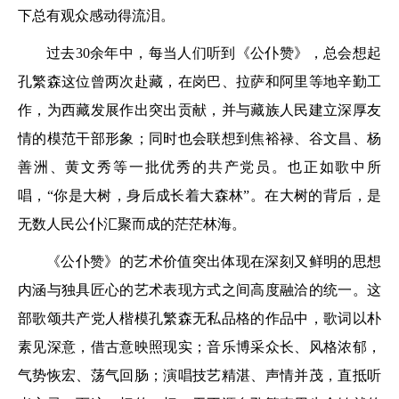
下总有观众感动得流泪。
过去30余年中，每当人们听到《公仆赞》，总会想起
孔繁森这位曾两次赴藏，在岗巴、拉萨和阿里等地辛勤工
作，为西藏发展作出突出贡献，并与藏族人民建立深厚友
情的模范干部形象；同时也会联想到焦裕禄、谷文昌、杨
善洲、黄文秀等一批优秀的共产党员。也正如歌中所
唱，“你是大树，身后成长着大森林”。在大树的背后，是
无数人民公仆汇聚而成的茫茫林海。
《公仆赞》的艺术价值突出体现在深刻又鲜明的思想
内涵与独具匠心的艺术表现方式之间高度融洽的统一。这
部歌颂共产党人楷模孔繁森无私品格的作品中，歌词以朴
素见深意，借古意映照现实；音乐博采众长、风格浓郁，
气势恢宏、荡气回肠；演唱技艺精湛、声情并茂，直抵听