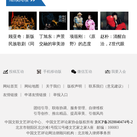
顾亚奇：新版
丁旭东：声景
项筱刚：《原
赵朴：清醒自
民族歌剧《同
交融的审美游
野》的态度
洽，Z世代眼
心结》的时代
历
中的“酷”
叙事与艺术升
维
投稿互动
手机移动版
微信互动
我要入会
|
|
|
|
|
网站首页
网站地图
关于我们
版权声明
联系我们（意见建议）
|
|
友情链接
申请友情链接
举报入口
团结引导、联络协调、服务管理、自律维权
引导创作、推出精品、提高审美、引领风尚
中国文联文艺评论中心、 中国文艺评论家协会版权所有
京ICP备2020040474号-2
北京市朝阳区北沙滩1号院32号楼文艺家之家A座
邮编：100083
中国文艺评论网法律顾问机构：北京唯入律师事务所