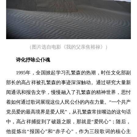
（图片选自电影《我的父亲焦裕禄》）
诗化抒咏公仆魂
1995年，全国掀起学习孔繁森的热潮，时任文化部副
部长的高占祥被孔繁森的事迹深深触动。通过研究大量新
闻通讯和报告文学，慢慢融入了孔繁森的精神世界，思忖
着如何通过歌词展现这位人民公仆的内在力量。“一个共产
党员爱的最高境界是爱人民”，从孔繁森常挂嘴边的这句话
中，高占祥捕捉到了破题之眼，那就是“爱民心”；随后，
他提炼出“报国心”和“赤子心”，作为三段歌词的核心主