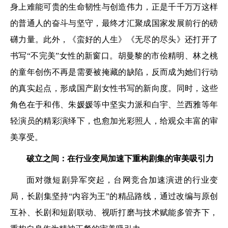
身上难能可贵的生命韧性与创造伟力，正是千千万万这样
的普通人的奋斗与坚守，最终才汇聚成国家发展前行的磅
礴力量。此外，《蛮好的人生》《无尽的尽头》还打开了
书写“不完美”女性的新窗口。胡曼黎的市侩精明、林之桃
的童年创伤不再是需要被掩藏的缺陷，反而成为她们行动
的真实起点，形成国产剧女性书写的新向度。同时，这些
角色在于和伟、朱媛媛等中坚实力派和白宇、兰西雅等年
轻演员的精彩演绎下，也愈加光彩照人，给观众丰富的审
美享受。
破立之间：在行业变局加速下重构剧集的审美吸引力
面对微短剧异军突起，台网竞合加速演进的行业变
局，长剧集坚持“内容为王”的精品路线，通过改编与原创
互补、长剧和短剧联动、视听打磨与技术赋能多管齐下，