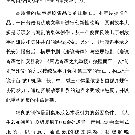
重构自身作为精神正餐的审美吸引力。
高质量的故事是剧集品质的压舱石。本年度提名作
品，一部分借助优质文学IP进行创新性改编，原创故事大
多是导演参与编剧的集体创作，从一个侧面反映出原创故
事的难度和集体共创的路径探索。另外，《唐朝诡事录之
长安》播出后，横屏中剧《唐诡奇谭》与竖屏短剧《唐诡
奇谭之长安县尉》《唐诡奇谭之九重楼》接踵而至，以“前
史”“外传”的方式接续故事并弥补第三季的留白，构成“唐
诡宇宙”的IP矩阵。长、中、微三种体量依据各自媒介规律
协同发力，通过拓展故事世界的边界来延续IP热度，并以
此重构剧集的生命周期。
精良的制作是剧集形成艺术吸引力的必要条件。《人
生若如初见》剧组复原了600余处场景，定制3200余套制式
服装，以诗意、油画般的视觉风格，搭建起晚