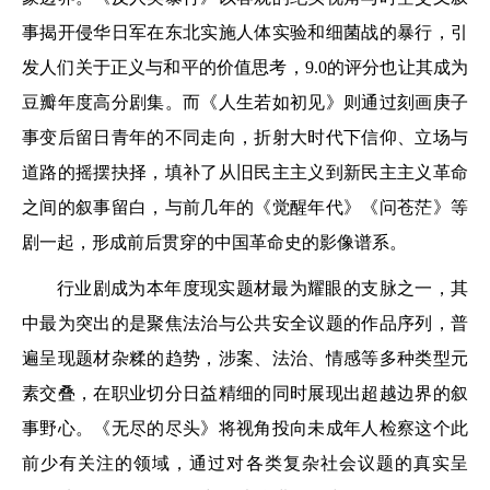
事揭开侵华日军在东北实施人体实验和细菌战的暴行，引
发人们关于正义与和平的价值思考，9.0的评分也让其成为
豆瓣年度高分剧集。而《人生若如初见》则通过刻画庚子
事变后留日青年的不同走向，折射大时代下信仰、立场与
道路的摇摆抉择，填补了从旧民主主义到新民主主义革命
之间的叙事留白，与前几年的《觉醒年代》《问苍茫》等
剧一起，形成前后贯穿的中国革命史的影像谱系。
行业剧成为本年度现实题材最为耀眼的支脉之一，其
中最为突出的是聚焦法治与公共安全议题的作品序列，普
遍呈现题材杂糅的趋势，涉案、法治、情感等多种类型元
素交叠，在职业切分日益精细的同时展现出超越边界的叙
事野心。《无尽的尽头》将视角投向未成年人检察这个此
前少有关注的领域，通过对各类复杂社会议题的真实呈