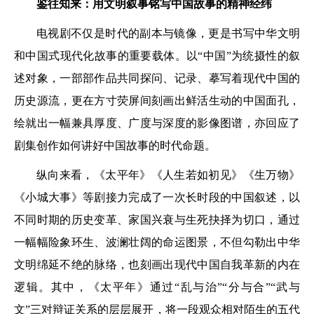
鉴往知来：用文明叙事铭写中国故事的精神经纬
电视剧不仅是时代的副本与镜像，更是书写中华文明
和中国式现代化故事的重要载体。以“中国”为统摄性的叙
述对象，一部部作品共同探问、记录、摹写着现代中国的
历史源流，更在方寸荧屏间刻画出鲜活生动的中国面孔，
绘就出一幅兼具厚度、广度与深度的影像图谱，亦回应了
剧集创作如何讲好中国故事的时代命题。
纵向来看，《太平年》《人生若如初见》《生万物》
《小城大事》等剧接力完成了一次长时段的中国叙述，以
不同时期的历史变革、家国兴衰与生死抉择为切口，通过
一幅幅险象环生、波澜壮阔的命运图景，不但勾勒出中华
文明绵延不绝的脉络，也刻画出现代中国自我革新的内在
逻辑。其中，《太平年》通过“乱与治”“分与合”“武与
文”三对辩证关系的层层展开，将一段观众相对陌生的五代