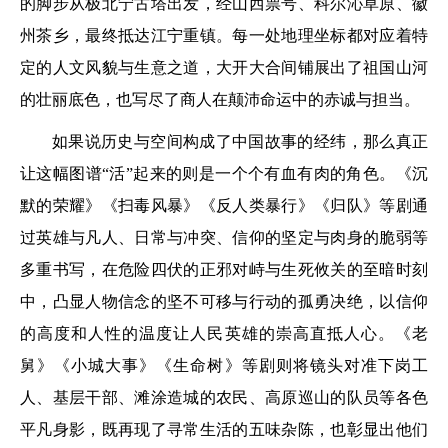
的脚步从极北宁古塔出发，经山西票号、科尔沁草原、徽
州茶乡，最终抵达江宁重镇。每一处地理坐标都对应着特
定的人文风貌与生意之道，大开大合间铺展出了祖国山河
的壮丽底色，也写尽了商人在颠沛命运中的赤诚与担当。
如果说历史与空间构成了中国故事的经纬，那么真正
让这幅图谱“活”起来的则是一个个有血有肉的角色。《沉
默的荣耀》《扫毒风暴》《反人类暴行》《归队》等剧通
过英雄与凡人、日常与冲突、信仰的坚定与肉身的脆弱等
多重书写，在危险四伏的正邪对峙与生死攸关的至暗时刻
中，凸显人物信念的坚不可移与行动的孤勇决绝，以信仰
的高度和人性的温度让人民英雄的崇高直抵人心。《老
舅》《小城大事》《生命树》等剧则将镜头对准下岗工
人、基层干部、滩涂造城的农民、高原巡山的队员等各色
平凡身影，既再现了寻常生活的五味杂陈，也彰显出他们