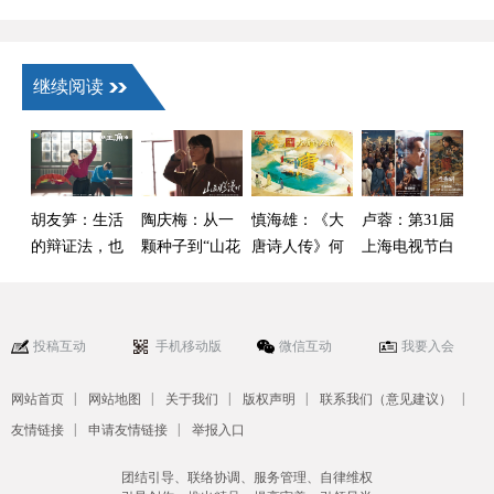
继续阅读
胡友笋：生活
陶庆梅：从一
慎海雄：《大
卢蓉：第31届
的辩证法，也
颗种子到“山花
唐诗人传》何
上海电视节白
是艺术的辩证
烂漫”
以映照千年文
玉兰奖中国剧
法
脉气象
集创作观察
投稿互动
手机移动版
微信互动
我要入会
|
|
|
|
|
网站首页
网站地图
关于我们
版权声明
联系我们（意见建议）
|
|
友情链接
申请友情链接
举报入口
团结引导、联络协调、服务管理、自律维权