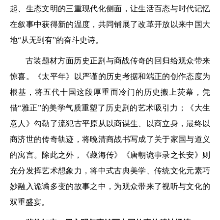
起、生态文明的三重现代化侧面，让生活百态与时代记忆
在叙事中获得新的温度，共同铺展了改革开放以来中国大
地“从无到有”的奋斗史诗。
古装题材方面历史正剧与商战传奇的回归给观众带来
惊喜。《太平年》以严谨的历史考据和端正的创作态度为
根基，将五代十国这段厚重而冷门的历史搬上荧幕，凭
借“雅正”的美学气质重塑了历史剧的艺术吸引力；《大生
意人》勾勒了流犯古平原从以商谋生、以商立身，最终以
商济世的传奇轨迹，将晚清商战书写成了关于家国与道义
的寓言。除此之外，《藏海传》《唐朝诡事录之长安》则
充分发挥艺术想象力，将中式古典美学、传统文化元素巧
妙融入诡谲多变的故事之中，为观众带来了视听与文化的
双重盛宴。