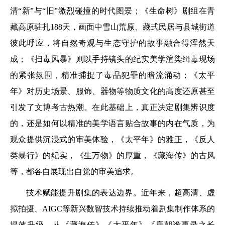
清“新”与“旧”激烈碰撞的时代图景；《生命树》剧组在青
藏高原驻扎188天，画面中雪山荒原、藏式民居与县城街道
彼此呼应，将自然奇观与生态守护的故事融合得浑然天
成；《扫毒风暴》则以手持镜头的纪实美学渲染缉毒现场
的紧张氛围，精准捕捉了毒品犯罪的暗流涌动；《太平
年》对历史场景、服饰、器物等物质文化的高度还原甚至
引发了文博考古热潮。在此基础上，真正决定剧集辨识度
的，还是如何以精准的美学语言贴合故事的内在气质，为
观众提供沉浸式的审美体验，《太平年》的雅正，《反人
类暴行》的纪实，《生万物》的厚重，《藏海传》的古风
等，都各自展现出自觉的审美追求。
技术赋能提升剧集的表达边界。近年来，超高清、虚
拟拍摄、AIGC等新兴数智技术持续推动着剧集制作体系的
提效升级。从《藏海传》《太平年》《唐朝诡事录之长