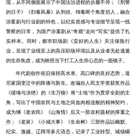
现，从不同侧面展示了中国法治进程的步履不停；《刑警
的日子》《扫毒风暴》从刑侦、缉毒两个角度切入，融合
涉案剧与行业剧的特色，以纪实质感与专业细节呈现一线
警察的日常，为国产涉案剧从“奇观”走向“写实”提供了扎
实样本。同时，都市职场剧《蛮好的人生》关注保险行
业，呈现了业绩至上的高压职场环境以及从业者无处逃遁
的生存焦虑，成为映照当下打工人生存心态的一面镜子。
年代剧创作依旧保持高水准、高口碑的良好态势，道
尽家国变迁中的阵痛与新生。改编自人民文学奖获奖作品
《缱绻与决绝》的《生万物》将“土地”作为贯穿全剧的主
角，写出了中国农民与土地之间血肉相连般的精神契约，
成为继《老农民》《山海情》后又一部农村题材的厚重之
作；《老舅》《小城大事》《生命树》三部作品以幽默、
纪实、激越、辽阔等多元语态，记录了工业转型、城镇崛