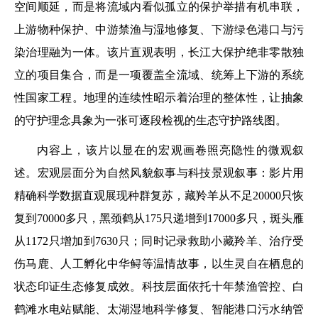
空间顺延，而是将流域内看似孤立的保护举措有机串联，
上游物种保护、中游禁渔与湿地修复、下游绿色港口与污
染治理融为一体。该片直观表明，长江大保护绝非零散独
立的项目集合，而是一项覆盖全流域、统筹上下游的系统
性国家工程。地理的连续性昭示着治理的整体性，让抽象
的守护理念具象为一张可逐段检视的生态守护路线图。
内容上，该片以显在的宏观画卷照亮隐性的微观叙
述。宏观层面分为自然风貌叙事与科技景观叙事：影片用
精确科学数据直观展现种群复苏，藏羚羊从不足20000只恢
复到70000多只，黑颈鹤从175只递增到17000多只，斑头雁
从1172只增加到7630只；同时记录救助小藏羚羊、治疗受
伤马鹿、人工孵化中华鲟等温情故事，以生灵自在栖息的
状态印证生态修复成效。科技层面依托十年禁渔管控、白
鹤滩水电站赋能、太湖湿地科学修复、智能港口污水纳管