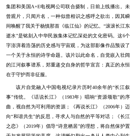
集团和美国A+E电视网公司联合摄制，日前上线播出。未
曾观片，只闻片名，一种似曾相识之感呼之欲出，因其瞬
间唤醒了我关于杨慎那首《临江仙》的记忆。“滚滚长江东
逝水”是铭刻入中华民族集体记忆深处的文化密码。这6个
字澎湃着浩荡的历史感与宇宙观，为这部影像作品预设了
一个关于永恒的诗学命题。该片以此命名，自觉嵌入壮阔
的江河叙事谱系，郑重递交自身的哲学宣言：真正的永恒
在于守护而非征服。
该片自觉融入中国电视纪录片历时40余年的“长江叙
事”传统。《话说长江》（1983年）唱响“资源颂歌”的序
曲，视自然为可利用的资源；《再说长江》（2006年）迈
向“和谐共生”的反思，寻求人与自然的平等对话；《长江
之恋》（2019年）倡导“诗意栖居”的理想，将自然保护置
于与发展同等的高度。这清晰勾勒出一条从人类中心到生