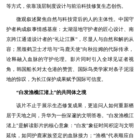
等方式，依靠顶层制度设计与前沿科技修复生态创伤。
微观叙述聚焦自然与科技背后的人的主体性。中国守
护者构成叙事情感基座：太湖湿地守护者的匠心设计、南
京跨江通道设计者的“礼让江豚”，尽显人与自然和解的从
容；黑颈鹤卫士才培与“马鹿天使”向秋拉姆的代际传承，
诠释融入血脉的守护伦理。影片同时引入全球见证者视
角，韩国船长对太仓港的赞赏、国际鸟类学家对条子泥湿
地的惊叹，为长江保护成果赋予国际可信度。
“白发渔樵江渚上”的共同体之境
该片不止于展示生态修复成果，更追问人如何重新栖
居于天地之间，升华为一份深邃的文明答卷。“白发渔樵江
渚上”是解读影片的核心意象：“白发”象征时间积淀与文明
延续，如同护鹿家族坚定的血脉接力；“渔樵”代表顺应自