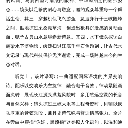
的风霜、马鹿回望时清澈的眼神、中华鲟洄游的倔强姿
态……镜头以足够的耐心与敬意，邀约观众尊重每一个鲜
活生命。其三，穿越机似飞鸟游鱼，急速穿行于三峡险峰
之间、贴地掠过采桑湖草海，创造出极具沉浸感的灵动画
面，赋予古典山水意境崭新诗意。其四，水下镜头探访白
鹤梁水下博物馆，缓缓扫过江底千年石鱼题刻，让古代水
文记录与现代科技保护无声邂逅，完成一场跨越古今的生
态对话。
听觉上，该片谱写出一曲适配国际语境的声景交响
诗。配乐以交响乐为主旋律，融合电子音效，律动紧随画
面流转：展现长江源头洪荒风貌时，多用悠远空灵的长音
与自然采样；镜头掠过三峡大坝等工程奇迹时，则辅以恢
弘厚重的管弦乐段，兼具史诗气魄与普适情感张力。全片
在旁白中穿插“你好，黑颈鹤”这类拟人化语句，以温和通