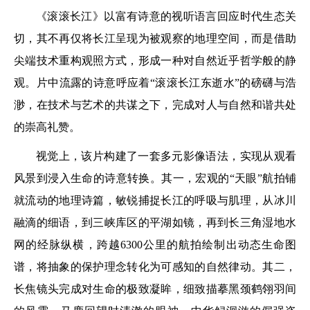
《滚滚长江》以富有诗意的视听语言回应时代生态关
切，其不再仅将长江呈现为被观察的地理空间，而是借助
尖端技术重构观照方式，形成一种对自然近乎哲学般的静
观。片中流露的诗意呼应着“滚滚长江东逝水”的磅礴与浩
渺，在技术与艺术的共谋之下，完成对人与自然和谐共处
的崇高礼赞。
视觉上，该片构建了一套多元影像语法，实现从观看
风景到浸入生命的诗意转换。其一，宏观的“天眼”航拍铺
就流动的地理诗篇，敏锐捕捉长江的呼吸与肌理，从冰川
融滴的细语，到三峡库区的平湖如镜，再到长三角湿地水
网的经脉纵横，跨越6300公里的航拍绘制出动态生命图
谱，将抽象的保护理念转化为可感知的自然律动。其二，
长焦镜头完成对生命的极致凝眸，细致描摹黑颈鹤翎羽间