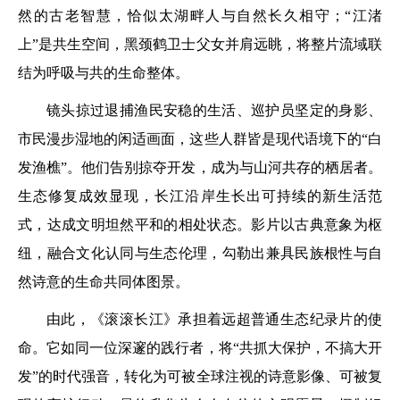
然的古老智慧，恰似太湖畔人与自然长久相守；“江渚
上”是共生空间，黑颈鹤卫士父女并肩远眺，将整片流域联
结为呼吸与共的生命整体。
镜头掠过退捕渔民安稳的生活、巡护员坚定的身影、
市民漫步湿地的闲适画面，这些人群皆是现代语境下的“白
发渔樵”。他们告别掠夺开发，成为与山河共存的栖居者。
生态修复成效显现，长江沿岸生长出可持续的新生活范
式，达成文明坦然平和的相处状态。影片以古典意象为枢
纽，融合文化认同与生态伦理，勾勒出兼具民族根性与自
然诗意的生命共同体图景。
由此，《滚滚长江》承担着远超普通生态纪录片的使
命。它如同一位深邃的践行者，将“共抓大保护，不搞大开
发”的时代强音，转化为可被全球注视的诗意影像、可被复