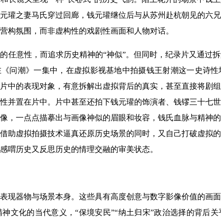
元瓘之妻马氏穿过回廊，钱元瓘继位后与从苏州赴杭朝见的六兄
营构氛围，而非虚构性的戏剧性画面和人物对话。
的任意性，而追求历史精神的“神似”。但同时，纪录片又通过
在《问潮》一集中，在虚拟影视基地中拍摄钱王射潮这一史诗性
片中的表现对象，有意拆解出虚拟背后的真实，甚至直接将剧组
性并置在片中。片中甚至还拍下钱元瓘的饰演者、钱镠三十七世
像，一点点描摹出与画像神似的眉眼和妆容，钱氏血脉与精神的
借助虚拟拍摄技术逼真还原历史场景的同时，又自己打破虚拟的
感喟历史又反思历史的情理交融的审美状态。
表现器物与场景本身。这些具有高度创意与数字影像价值的画面
神文化的当代意义，“保境安民”“纳土归宋”政治选择的背后