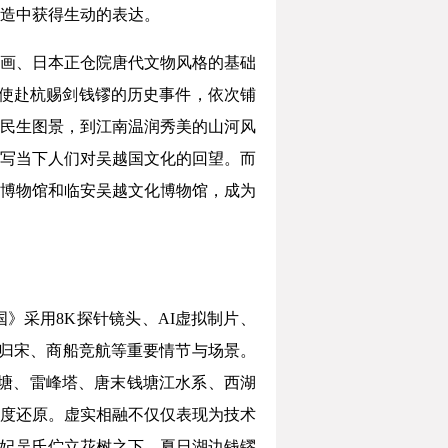
造中获得生动的表达。
画、日本正仓院唐代文物风格的基础
遣使赴杭赐剑钱镠的历史事件，依次铺
民生图景，到江南温润秀美的山河风
写当下人们对吴越国文化的回望。而
博物馆和临安吴越文化博物馆，成为
8K探针镜头‌、‌AI虚拟制片‌、‌
土归宋、商船竞航等重要情节与场景。
海塘、雷峰塔、唐末钱塘江水系、西湖
高度还原。虚实相融不仅仅表现为技术
王妃吴氏伫立花树之下，夏日湖边钱镠