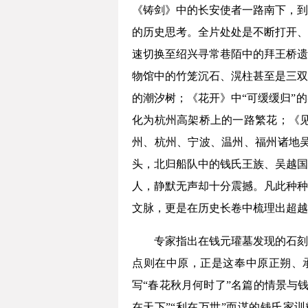
《铸剑》中的长安使者一路南下，到
的历史思考。全片处处是不断打开、
速切换至绍兴寻常巷陌中的拜王桥遗
物馆中的竹笼沉石、滉柱甚至是三双
的潮汐树；《花开》中“可缓缓归”
化为杭州高架桥上的一路繁花；《
州、杭州、宁波、温州、福州诸地
头，北归船队中的钱氏王族、吴越国
人，静默无声却十分震撼。凡此种种
文脉，更是在历史长卷中梳理出超越
专家指出在钱元瓘墓发现的石刻
点则在中原，正是这奉中原正朔、
写“春花秋月何时了”名篇的情景与
在天下”“利在万世”而谋的钱氏家