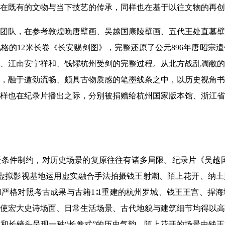
在既有的文物与当下技艺的传承，同样也在基于以往文物的再创
团队，在参考敦煌晚唐壁画、吴越国康陵壁画、五代王处直墓壁
格的12米长卷《长安赐剑图》，完整还原了公元896年唐昭宗
、江南安宁祥和、钱镠杭州受剑的完整过程。从北方战乱凋敝的
，融于遒劲流畅、颇具古物质感的笔墨线条之中，以历史视角书
样也在纪录片播出之际，分别被捐赠给杭州国家版本馆、浙江省
件制约，对历史场景的复原往往有诸多局限。纪录片《吴越国》采用‌
AI虚拟影视基地运用虚实融合手法拍摄钱王射潮、陌上花开、纳
和严格对照考古成果与古籍1∶1重建的杭州罗城、钱王王宫、捍
产，使宏大史诗场面、日常生活场景、古代地貌与建筑细节均得以
和长镜头呈现一种“长卷式”的历史气韵。陌上花开的场景中钱