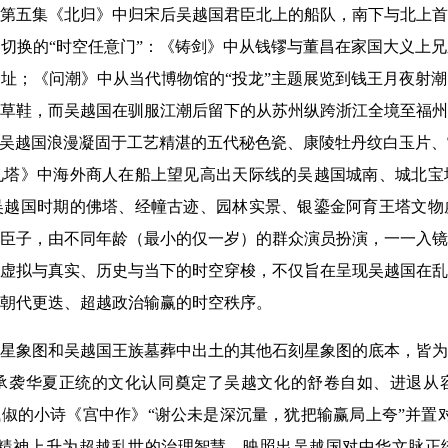
第五集《北归》中归宋后吴越国君臣北上的船队，南下与北上首
切换的“时空任意门”：《铸剑》中从钱镠与董昌在家国大义上
址；《问潮》中从当代博物馆的“投龙”主题展览到钱王月夜射
草鞋，而吴越国在驯服江潮后留下的从苏州纵跨浙江全境至福州
的吴越国浪漫凝固于工艺精湛的五代秘色瓷、康陵牡丹纹白玉片
见塔》中海外商人在船上望见高出天际线的吴越国城南、城北宝
吴越国时期的佛塔、经幢古迹、园林实景、银鎏金阿育王塔文物
臣子，由不同年龄（最小的仅一岁）的群众演员扮演，一一入镜
虚拟与真实、历史与当下的时空穿梭，不仅旨在呈现吴越国在乱
朝代更迭、超越政治输赢的时空秩序。
星象图和吴越国王族墓葬中出土的其他石刻星象图的底本，皆为
承袭华夏正统的文化认同奠定了吴越文化的舒卷自如、进退从
钱俶的小诗《宫中作》“谢公未是深沉量，犹把输赢局上夸”并置
训精神上升为超越乱世的治理智慧，映照出吴越国对中华文脉正