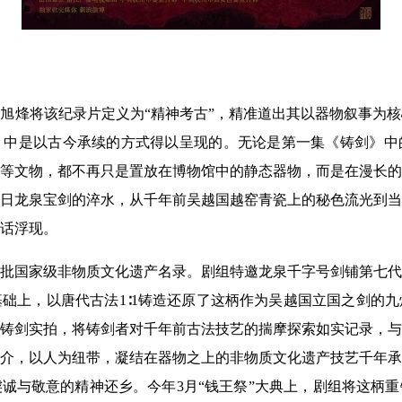
旭烽将该纪录片定义为“精神考古”，精准道出其以器物叙事为
》中是以古今承续的方式得以呈现的。无论是第一集《铸剑》中
等文物，都不再只是置放在博物馆中的静态器物，而是在漫长的
日龙泉宝剑的淬水，从千年前吴越国越窑青瓷上的秘色流光到当
话浮现。
选首批国家级非物质文化遗产名录。剧组特邀龙泉千字号剑铺第七代
础上，以唐代古法1∶1铸造还原了这柄作为吴越国立国之剑的
铸剑实拍，将铸剑者对千年前古法技艺的揣摩探索如实记录，与
介，以人为纽带，凝结在器物之上的非物质文化遗产技艺千年承
诚与敬意的精神还乡。今年3月“钱王祭”大典上，剧组将这柄