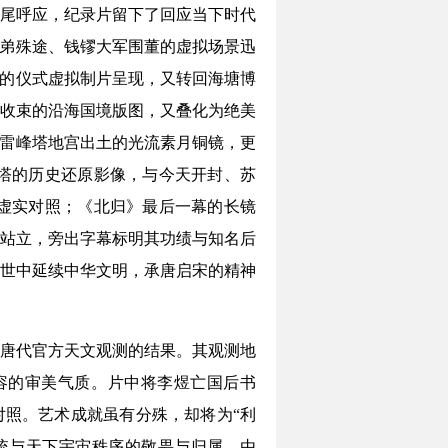
尾呼应，纪录片留下了回应当下时代
兄弟殊途、钱镠大军围董的虚拟场景迅
潮的仪式虚拟制片呈现，又转回海塘博
收束的沿海国境版图，又叠化为绝美
、雷峰塔地宫出土的光流素月铜镜，更
塔的历史还原影像，与今天开封、苏
虚实对照；《北归》最后一幕的长镜
站立，旁出字幕标明其功绩与知名后
世中延续中华文明，承唐启宋的精神
唐代官方天文观测的结果。其观测地
容的审美气质。片中将李煜亡国后书
对照。艺术成就虽有分殊，却将为“利
统与天下宇宙秩序的敬畏与归属。由