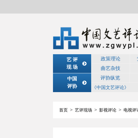
政策理论
艺 评
现 场
曲艺杂技
评协纵览
中国
评协
《中国文艺评论》
>
>
>
首页
艺评现场
影视评论
电视评