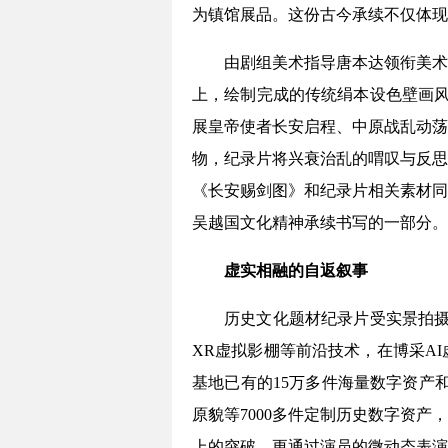
为镇馆展品。这份古今承续不仅体现
由剧组美术指导唐本达领衔美术
上，绘制完成的传统绢本设色壁画风
展皇帝使者长安启程、中原战乱动荡
物，纪录片将兴衰治乱的喟叹与反思
《长安赐剑图》和纪录片相关素材同
吴越国文化精神承续书写的一部分。
虚实相融的自返叙事
历史文化题材纪录片受实景拍摄条
XR虚拟影棚‌等前沿技术，在博采
基地已有的15万多件海量数字资产
原貌等7000多件定制历史数字资
上的突破，更通过演员的微动态表演