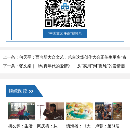
“中国文艺评论”视频号
上一条：何天平：面向新大众文艺，总台这场创作大会正催生更多“奇
迹”
下一条：张文娟｜《纯真年代的爱情》： 从“实用”到“提纯”的爱情启
示录
继续阅读
胡友笋：生活
陶庆梅：从一
慎海雄：《大
卢蓉：第31届