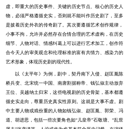
虚，即重大的历史事件、关键的历史节点、核心的历史人
物，必须严格遵循史实，否则就不能叫作历史剧了，至多
是披着历史外衣的传奇剧了。其次要遵循艺术创作规律，
小事不拘，允许并必然存在合情合理的艺术虚构，在历史
细节、人物对话、情感纠葛上可以进行艺术加工，创作符
合今天人的审美观念和伦理标准的富有共情力、感染力的
艺术形象，体现历史剧的现代性。
以《太平年》为例，剧中，契丹南下入侵、赵匡胤陈
桥兵变、北宋统一中国、南唐割据称帝、钱弘俶主动放弃
王位、吴越纳土归宋，这些电视剧的历史骨架，基本都遵
循史实走向，尊重历史真实性原则。这就是大事不虚。剧
中主要人物或戏份重的人物如钱弘俶、赵匡胤、郭荣、冯
道、胡进思，包括一些次要角色如“儿皇帝”石敬瑭、“乱世