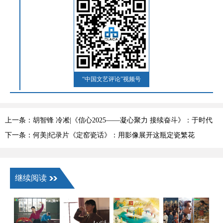
“中国文艺评论”视频号
上一条：胡智锋 冷凇|《信心2025——凝心聚力 接续奋斗》：于时代
的交汇处，把握中国经济发展的“信心”脉搏
下一条：何美|纪录片《定窑瓷话》：用影像展开这瓶定瓷繁花
继续阅读