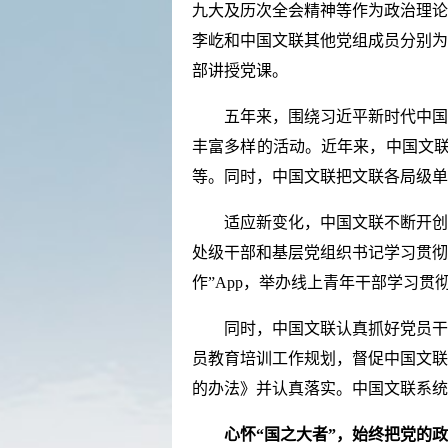
九大及历次全会精神等作为政治理论
李屹和中国文联其他党组成员分别为
部讲授党课。
五年来，围绕习近平新时代中国特
丰富多样的活动。近年来，中国文联
等。同时，中国文联把文联各局级单
适应新变化，中国文联不断开创政治
处级干部和基层党组织书记学习贯彻
作”App，举办线上青年干部学习贯
同时，中国文联认真抓好党员干部
员教育培训工作规划，督促中国文联
的办法》并认真落实。中国文联系统
心怀“国之大者”，始终把党的政