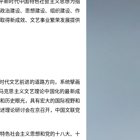
平新时代中国特色社会主义思想为指
政治建设、思想建设、组织建设、作
取得新成效、文艺事业繁荣发展提供
时代文艺前进的道路方向，系统擘画
马克思主义文艺理论中国化的最新成
和历史眼光，具有宏大的国际视野和
要论述理论研讨会在京召开，中国文联党
特色社会主义思想和党的十八大、十