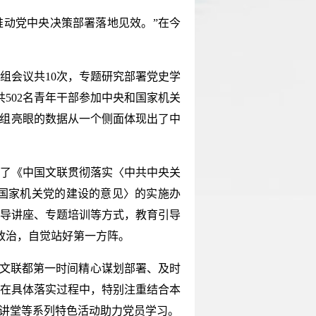
推动党中央决策部署落地见效。”在今
组会议共10次，专题研究部署党史学
502名青年干部参加中央和国家机关
一组亮眼的数据从一个侧面体现出了中
了《中国文联贯彻落实〈中共中央关
国家机关党的建设的意见〉的实施办
导讲座、专题培训等方式，教育引导
讲政治，自觉站好第一方阵。
文联都第一时间精心谋划部署、及时
在具体落实过程中，特别注重结合本
大讲堂等系列特色活动助力党员学习。