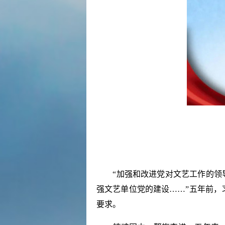
“加强和改进党对文艺工作的领导
强文艺单位党的建设……”五年前，
要求。