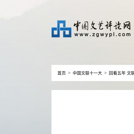
>
>
首页
中国文联十一大
回看五年 文