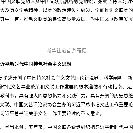
国文联党组以及中国文联所属各级党组织，始终坚持以习近
大及历次全会精神，以党的政治建设为统领，全面推进文联党的
其中，有力推动文联党的建设高质量发展，为中国文联改革发展
新华社记者 燕雁摄
近平新时代中国特色社会主义思想
论述开创了中国特色社会主义文艺理论新境界，科学阐明了新
新时代文艺事业繁荣和文联工作发展的根本遵循和行动指南，是
教科书，具有强大的思想魅力和实践伟力，具有开阔的历史思维
由中国文联、中国文艺评论家协会主办的习近平总书记文艺工作重
习近平总书记关于文艺工作重要论述的重大意义。
学出本领。五年来，中国文联各级党组织把习近平新时代中国