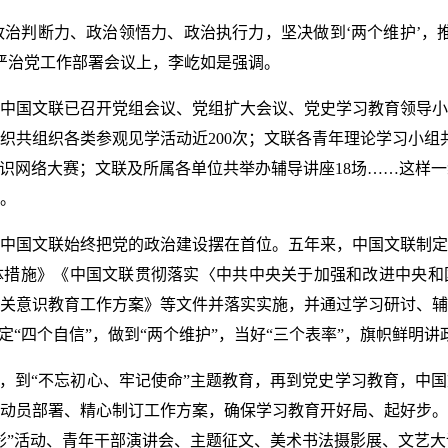
治判断力、政治领悟力、政治执行力，坚决做到‘两个维护’，
从严治党工作部署会议上，李屹如是强调。
，中国文联已召开党组会议、党组扩大会议、党史学习教育领导小
织共组织各类参观见学活动近200次；文联各青年理论学习小组共
知识网络大赛；文联及所属各单位共举办辅导讲座18场……这样
。
国文联始终把党的政治建设摆在首位。五年来，中国文联制定
体措施》《中国文联贯彻落实〈中共中央关于加强和改进中央和
关意识教育工作方案》等文件并落实实施，并通过学习研讨、辅
定“四个自信”，做到“两个维护”，当好“三个表率”，旗帜鲜明
到“不忘初心、牢记使命”主题教育，再到党史学习教育，中国
动员部署、精心制订工作方案，确保学习教育开好局、起好步。
影”活动、青年干部演讲会、主题征文、美术书法摄影展、文艺