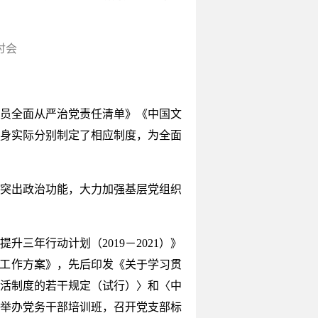
讨会
员全面从严治党责任清单》《中国文
身实际分别制定了相应制度，为全面
突出政治功能，大力加强基层党组织
年行动计划（2019－2021）》
设工作方案》，先后印发《关于学习贯
活制度的若干规定（试行）〉和〈中
举办党务干部培训班，召开党支部标