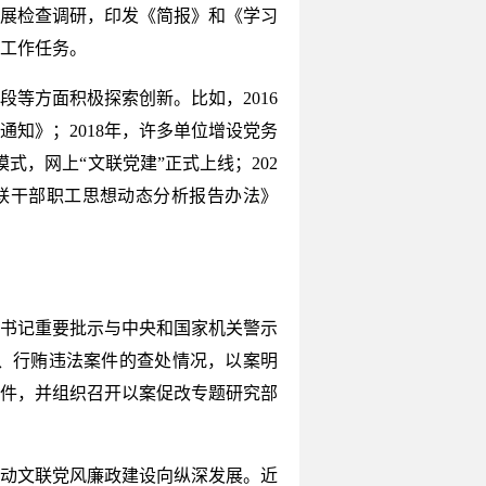
展检查调研，印发《简报》和《学习
工作任务。
方面积极探索创新。比如，2016
通知》；2018年，许多单位增设党务
式，网上“文联党建”正式上线；202
联干部职工思想动态分析报告办法》
书记重要批示与中央和国家机关警示
贿、行贿违法案件的查处情况，以案明
案件，并组织召开以案促改专题研究部
动文联党风廉政建设向纵深发展。近