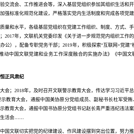
验交流会、工作推进会等，深入基层党组织参加其组织生活和开
织加强标准化规范化建设，严格落实党内生活制度和完成各项党建
和水平，各级基层党组织在党建工作组织、制度、方式、手段等
2017年，文联机关党委印发《关于进一步规范党内组织工作的
公），配备专职党务干部；2019年，积极探索“互联网+党建”模
题推动中国文联党建和业务工作深度融合的实施办法》《中国文
恒正风肃纪
；2018年，及时召开文联警示教育大会，传达学习习近平总
联警示教育大会，通报中国美协原分党组成员、副秘书长杜军受
联警示教育大会，通报中国书协原分党组书记赵长青严重违纪违法
生活会……
国文联切实把党的纪律建设、作风建设摆到突出位置，努力推