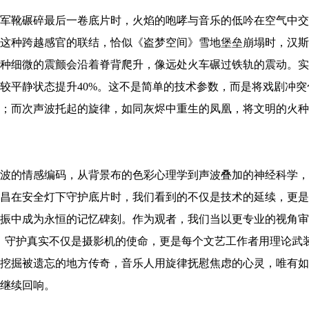
军靴碾碎最后一卷底片时，火焰的咆哮与音乐的低吟在空气中交
这种跨越感官的联结，恰似《盗梦空间》雪地堡垒崩塌时，汉斯
种细微的震颤会沿着脊背爬升，像远处火车碾过铁轨的震动。实
较平静状态提升40%。这不是简单的技术参数，而是将戏剧冲
；而次声波托起的旋律，如同灰烬中重生的凤凰，将文明的火种
波的情感编码，从背景布的色彩心理学到声波叠加的神经科学，
昌在安全灯下守护底片时，我们看到的不仅是技术的延续，更是
振中成为永恒的记忆碑刻。作为观者，我们当以更专业的视角审
，守护真实不仅是摄影机的使命，更是每个文艺工作者用理论武
挖掘被遗忘的地方传奇，音乐人用旋律抚慰焦虑的心灵，唯有如
继续回响。