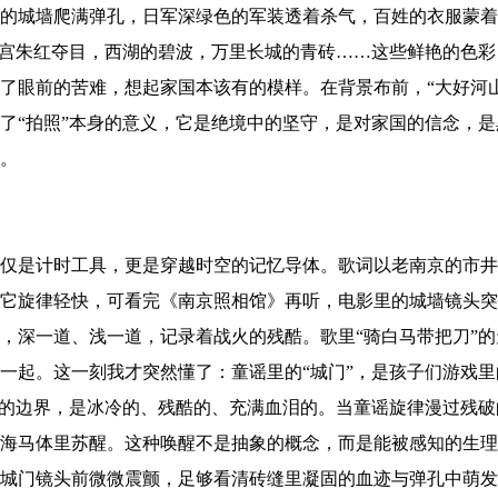
的城墙爬满弹孔，日军深绿色的军装透着杀气，百姓的衣服蒙着
故宫朱红夺目，西湖的碧波，万里长城的青砖……这些鲜艳的色
了眼前的苦难，想起家国本该有的模样。在背景布前，“大好河
了“拍照”本身的意义，它是绝境中的坚守，是对家国的信念，
。
仅是计时工具，更是穿越时空的记忆导体。歌词以老南京的市井
它旋律轻快，可看完《南京照相馆》再听，电影里的城墙镜头突
，深一道、浅一道，记录着战火的残酷。歌里“骑白马带把刀”
一起。这一刻我才突然懂了：童谣里的“城门”，是孩子们游戏
死的边界，是冰冷的、残酷的、充满血泪的。当童谣旋律漫过残
海马体里苏醒。这种唤醒不是抽象的概念，而是能被感知的生理
城门镜头前微微震颤，足够看清砖缝里凝固的血迹与弹孔中萌发