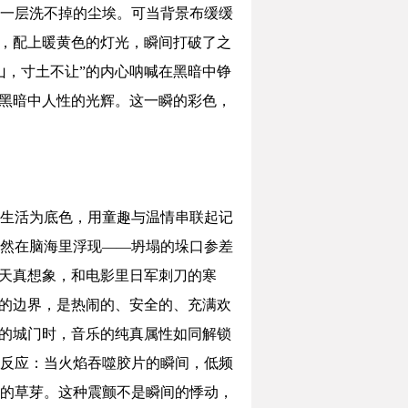
一层洗不掉的尘埃。可当背景布缓缓
彩，配上暖黄色的灯光，瞬间打破了之
山，寸土不让”的内心呐喊在黑暗中铮
是黑暗中人性的光辉。这一瞬的彩色，
生活为底色，用童趣与温情串联起记
然在脑海里浮现——坍塌的垛口参差
的天真想象，和电影里日军刺刀的寒
里的边界，是热闹的、安全的、充满欢
破的城门时，音乐的纯真属性如同解锁
反应：当火焰吞噬胶片的瞬间，低频
的草芽。这种震颤不是瞬间的悸动，