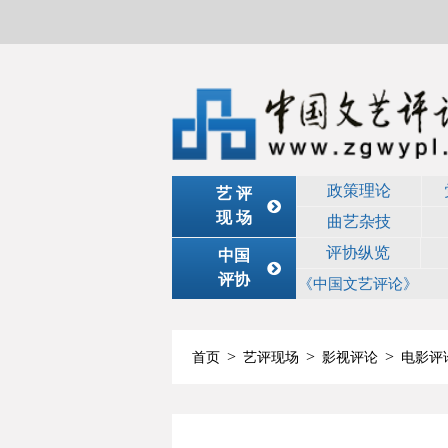
政策理论
艺 评
现 场
曲艺杂技
评协纵览
中国
评协
《中国文艺评论》
>
>
>
首页
艺评现场
影视评论
电影评