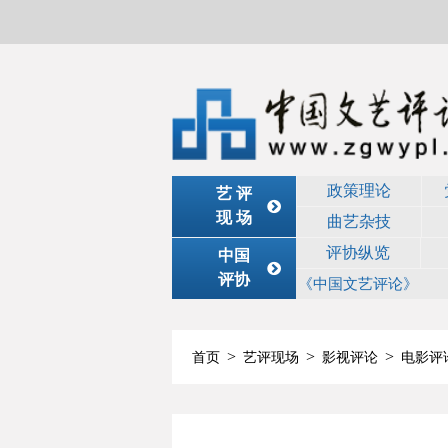
政策理论
艺 评
现 场
曲艺杂技
评协纵览
中国
评协
《中国文艺评论》
>
>
>
首页
艺评现场
影视评论
电影评