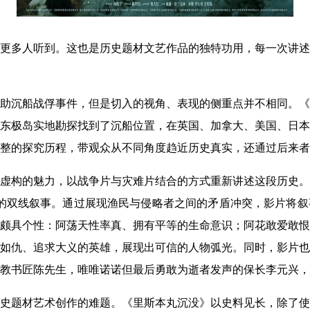
更多人听到。这也是历史题材文艺作品的独特功用，每一次讲述
助沉船战俘事件，但是切入的视角、表现的侧重点并不相同。《
东极岛实地勘探找到了沉船位置，在英国、加拿大、美国、日本
整的探究历程，带观众从不同角度趋近历史真实，还通过后来者
虚构的魅力，以战争片与灾难片结合的方式重新讲述这段历史。
”的双线叙事。通过展现渔民与侵略者之间的矛盾冲突，影片将
颇具个性：阿荡天性率真、拥有平等的生命意识；阿花敢爱敢恨
如仇、追求大义的英雄，展现出可信的人物弧光。同时，影片也
教书匠陈先生，唯唯诺诺但最后勇敢为逝者发声的保长李元兴，
史题材艺术创作的难题。《里斯本丸沉没》以史料见长，除了使